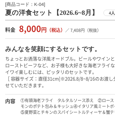
[商品コード：K-04]
夏の洋食セット【2026.6~8月】
4
8,000
円
料金
（税込）
／
7,408
円
（税抜）
みんなを笑顔にするセットです。
ちょっとお洒落な洋風オードブル。ビールやワインと
ローストビーフなど、お子様も大好きな海老フライな
イワイ楽しむには、ピッタリのセットです。
［ 容器サイズ：直径31cm]※2026.8/8~8/16のお渡
せていただきます。
①有頭海老フライ タルタルソース添え ②ロース
内容
モンのポテト包み＆キッシュ④イタリア風ミートボ
⑤夏野菜とチキンのスパイシートルティーヤ＆蟹テ